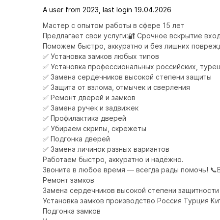
A user from 2023, last login 19.04.2026
Мастер с опытом работы в сфере 15 лет 

Предлагает свои услуги:🔐 Срочное вскрытие входн
Поможем быстро, аккуратно и без лишних поврежд
✅ Установка замков любых типов

✅ Установка профессиональных российских, турец
✅ Замена сердечников высокой степени защиты

✅ Защита от взлома, отмычек и сверления

✅ Ремонт дверей и замков

✅ Замена ручек и задвижек

✅ Профилактика дверей

✅ Убираем скрипы, скрежеты

✅ Подгонка дверей

✅ Замена личинок разных вариантов

Работаем быстро, аккуратно и надёжно.

Звоните в любое время — всегда рады помочь! 📞В
Ремонт замков

Замена сердечников высокой степени защитности 
Установка замков производство Россия Турция Кит
Подгонка замков 
