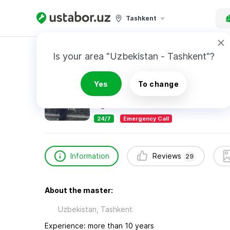
Tashkent
Home
Construction & Renovation
Алим Сам
Is your area "Uzbekistan - Tashkent"?
Алим Самигуллин
Yes
To change
29
reviews
24/7
Emergency Call
Information
Reviews
29
About the master:
Uzbekistan, Tashkent
Experience: more than 10 years