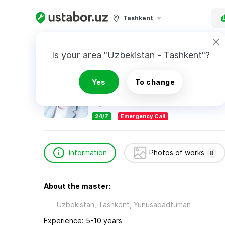
Tashkent
Home
Construction & Renovation
Олег Иго
Is your area "Uzbekistan - Tashkent"?
Олег Игоревич
Yes
To change
24/7
Emergency Call
Information
Photos of works
8
About the master:
Uzbekistan, Tashkent, Yunusabadtuman
Experience: 5-10 years