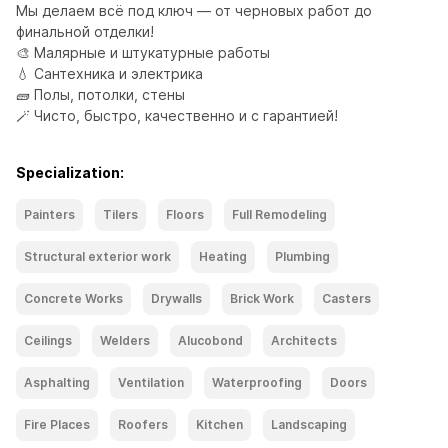
Мы делаем всё под ключ — от черновых работ до 
финальной отделки!

🎨 Малярные и штукатурные работы

💧 Сантехника и электрика

🧱 Полы, потолки, стены

🪄 Чисто, быстро, качественно и с гарантией!
Specialization:
Painters
Tilers
Floors
Full Remodeling
Structural exterior work
Heating
Plumbing
Concrete Works
Drywalls
Brick Work
Casters
Ceilings
Welders
Alucobond
Architects
Asphalting
Ventilation
Waterproofing
Doors
Fire Places
Roofers
Kitchen
Landscaping