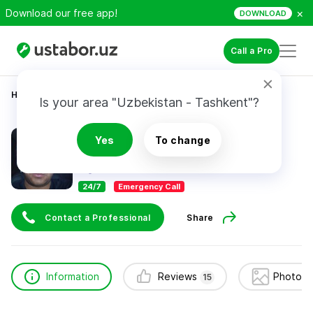
×
Download our free app!
DOWNLOAD
Call a Pro
Home
Construction & Renovation
Жасурбек
Is your area "Uzbekistan - Tashkent"?
Жасурбек
Yes
To change
15
reviews
24/7
Emergency Call
Contact a Professional
Share
Information
Reviews
Photos 
15