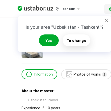
Tashkent
Home
Construction & Renovation
Музаффа
Is your area "Uzbekistan - Tashkent"?
Музаффар
Yes
To change
Information
Photos of works
2
About the master:
Uzbekistan, Navoi
Experience: 5-10 years