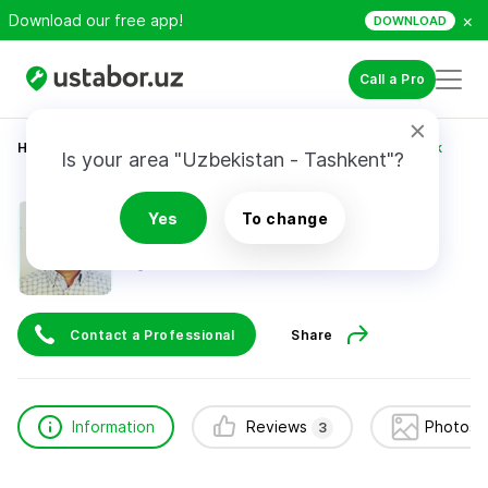
×
Download our free app!
DOWNLOAD
Call a Pro
Home
Construction & Renovation
Alimbekov Otabek
Is your area "Uzbekistan - Tashkent"?
Alimbekov Otabek
Yes
To change
3
reviews
Contact a Professional
Share
Information
Reviews
Photos 
3