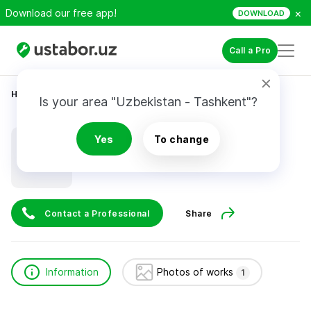
×
Download our free app!
DOWNLOAD
Call a Pro
Home
Construction & Renovation
Халбаев Темур
Is your area "Uzbekistan - Tashkent"?
Халбаев Темур
Yes
To change
Contact a Professional
Share
Information
Photos of works
1