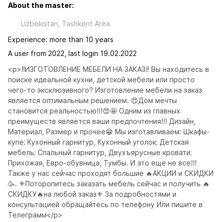
About the master:
Uzbekistan, Tashkent Area
Experience: more than 10 years
A user from 2022, last login 19.02.2022
<p>‼️ИЗГОТОВЛЕНИЕ МЕБЕЛИ НА ЗАКАЗ‼️ Вы находитесь в 
поиске идеальной кухни, детской мебели или просто 
чего-то эксклюзивного? Изготовление мебели на заказ 
является оптимальным решением. 😍Дом мечты 
становится реальностью!!!😍🤩 Одним из главных 
преимуществ является ваши предпочтения!!! Дизайн, 
Материал, Размер и прочее😁 Мы изготавливаем: Шкафы-
купе; Кухонный гарнитур, Кухонный уголок; Детская 
мебель; Спальный гарнитур, Двухъярусные кровати; 
Прихожая, Евро-обувница, Тумбы. И это ещё не все!!! 
Также у нас сейчас проходят большие 🔥АКЦИИ и СКИДКИ
🥳. ⚜️Поторопитесь заказать мебель сейчас и получить 🔥
СКИДКУ🔥на любой заказ⚜️ За подробностями и 
консультацией обращайтесь по телефону Или пишите в 
Телеграмм</p>