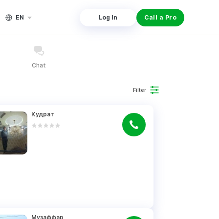
EN
Log In
Call a Pro
Chat
Filter
Кудрат
Музаффар