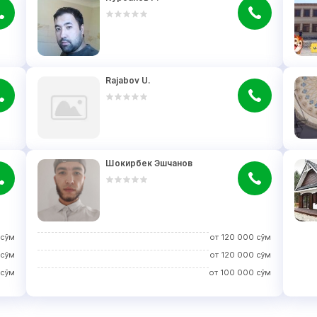
Rajabov U.
Шокирбек Эшчанов
сўм
от
120 000
сўм
сўм
от
120 000
сўм
сўм
от
100 000
сўм