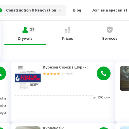
Construction & Renovation
Blog
Join as a specialist
21
Drywalls
Prices
Services
Курëзов Сирож ( Шурик )
1
review
от
100
сўм
сўм
сўм
сўм
Курбанов Р.