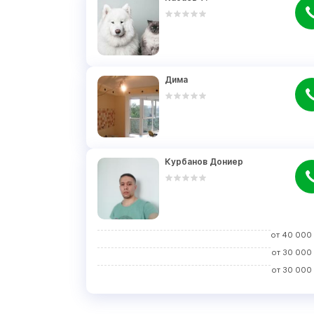
Дима
Курбанов Дониер
от
40 000
от
30 000
от
30 000