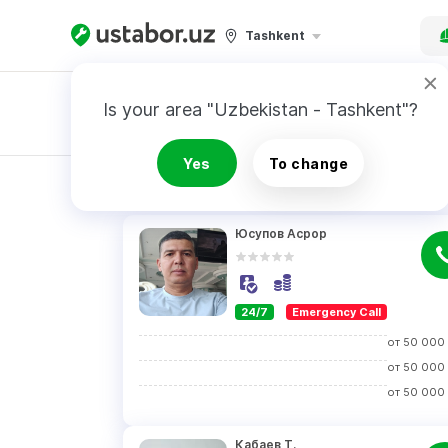
Tashkent
Is your area "Uzbekistan - Tashkent"?
Master order
Yes
To change
RESULTS
Юсупов Асрор
24/7
Emergency Call
от
50 000
от
50 000
от
50 000
Кабаев Т.