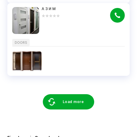
А З И М
DOORS
Load more