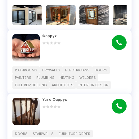
Фаррух
BATHROOMS
DRYWALLS
ELECTRICIANS
DOORS
PAINTERS
PLUMBING
HEATING
WELDERS
FULL REMODELING
ARCHITECTS
INTERIOR DESIGN
Усто Фаррух
DOORS
STAIRWELLS
FURNITURE ORDER