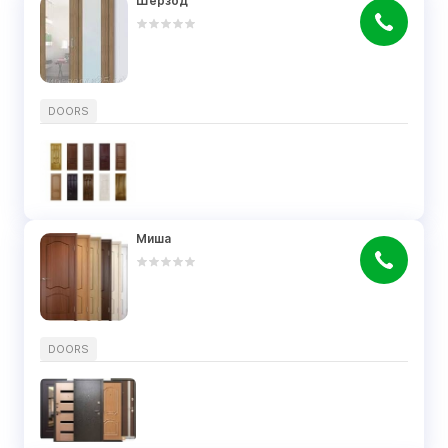
Шерзод
DOORS
Миша
DOORS