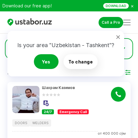
×
Download our free app!
DOWNLOAD
Call a Pro
Is your area "Uzbekistan - Tashkent"?
49
Doors
Yes
To change
RESULTS
Filter
Шахрам Казимов
24/7
Emergency Call
DOORS
WELDERS
от
400 000
сўм