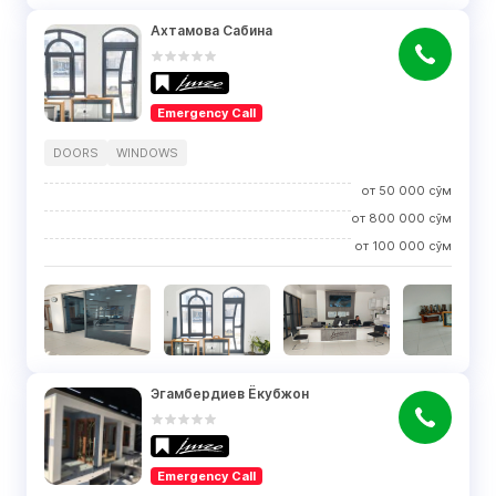
Ахтамова Сабина
Emergency Call
DOORS
WINDOWS
от
50 000
сўм
от
800 000
сўм
от
100 000
сўм
Эгамбердиев Ёкубжон
Emergency Call