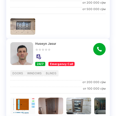
от
200 000
сўм
от
500 000
сўм
Huseyn Jasur
24/7
Emergency Call
DOORS
WINDOWS
BLINDS
от
200 000
сўм
от
100 000
сўм