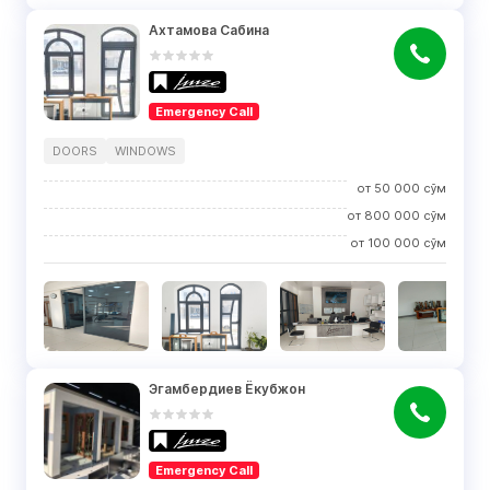
Ахтамова Сабина
Emergency Call
DOORS
WINDOWS
от
50 000
сўм
от
800 000
сўм
от
100 000
сўм
Эгамбердиев Ёкубжон
Emergency Call