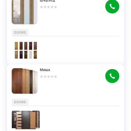
Шерзод
DOORS
Миша
DOORS