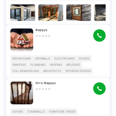
Фаррух
BATHROOMS
DRYWALLS
ELECTRICIANS
DOORS
PAINTERS
PLUMBING
HEATING
WELDERS
FULL REMODELING
ARCHITECTS
INTERIOR DESIGN
Усто Фаррух
DOORS
STAIRWELLS
FURNITURE ORDER