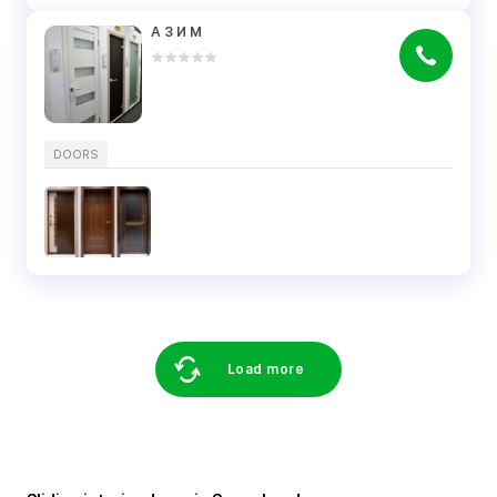
А З И М
DOORS
Load more