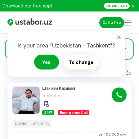
×
Download our free app!
DOWNLOAD
Call a Pro
Is your area "Uzbekistan - Tashkent"?
49
Doors
Yes
To change
RESULTS
Filter
Шахрам Казимов
24/7
Emergency Call
DOORS
WELDERS
от
400 000
сўм