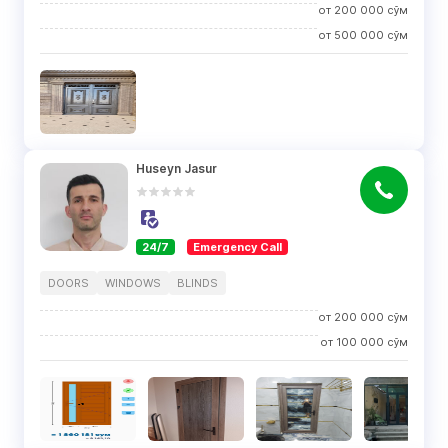
от
200 000
сўм
от
500 000
сўм
Huseyn Jasur
24/7
Emergency Call
DOORS
WINDOWS
BLINDS
от
200 000
сўм
от
100 000
сўм