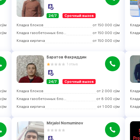
24/7
Срочный вызов
сўм
Кладка блоков
от
150 000
сўм
Клад
сўм
Кладка газобетонных блоков
от
150 000
сўм
Кладка кирпича
от
150 000
сўм
Баратов Фахриддин
1
отзыв
24/7
Срочный вызов
сўм
Кладка блоков
от
2 000
сўм
Клад
сўм
Кладка газобетонных блоков
от
8 000
сўм
сўм
Кладка кирпича
от
1 000
сўм
Клад
Mirjalol Nomuminov