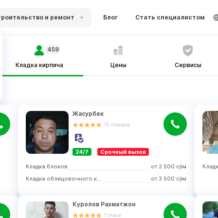
роительство и ремонт
Блог
Стать специалистом
459
Кладка кирпича
Цены
Сервисы
Жасурбек
15
отзывов
24/7
Срочный вызов
Кладка блоков
от
2 500
сўм
Клад
Кладка облицовочного кирпича
от
3 500
сўм
Куролов Рахматжон
1
отзыв