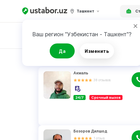
Ташкент
Ст
Ваш регион "Узбекистан - Ташкент"?
Заявка
Да
Изменить
РЕЗУЛЬТАТ
Акмаль
38
отзывов
24/7
Срочный вызов
Бозоров Дилшод
1
отзыв