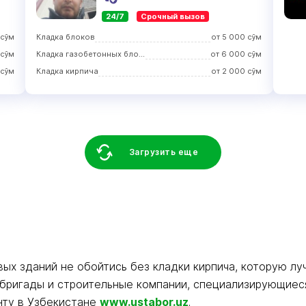
24/7
Срочный вызов
сўм
Кладка блоков
от
5 000
сўм
сўм
Кладка газобетонных блоков
от
6 000
сўм
сўм
Кладка кирпича
от
2 000
сўм
Загрузить еще
ых зданий не обойтись без кладки кирпича, которую л
бригады и строительные компании, специализирующиеся
нту в Узбекистане
www.ustabor.uz
.