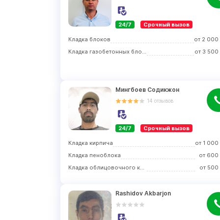
24/7
Срочный вызов
Кладка блоков
от
2 000
Кладка газобетонных блоков
от
3 500
Мингбоев Содикжон
14
отзывов
24/7
Срочный вызов
Кладка кирпича
от
1 000
Кладка пеноблока
от
600
Кладка облицовочного кирпича
от
500
Rashidov Akbarjon