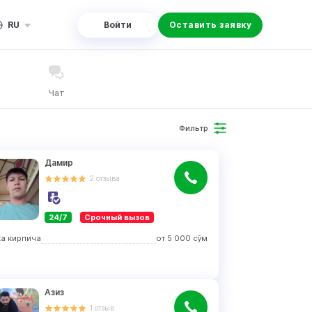
RU
Войти
Оставить заявку
Чат
Фильтр
Дамир
2
отзыва
24/7
Срочный вызов
ка кирпича
от
5 000
сўм
Азиз
1
отзыв