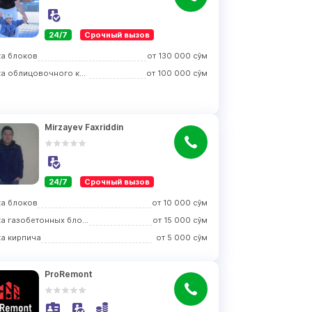
24/7
Срочный вызов
ка блоков
от
130 000
сўм
Кладка облицовочного кирпича
от
100 000
сўм
Mirzayev Faxriddin
24/7
Срочный вызов
ка блоков
от
10 000
сўм
Кладка газобетонных блоков
от
15 000
сўм
ка кирпича
от
5 000
сўм
ProRemont