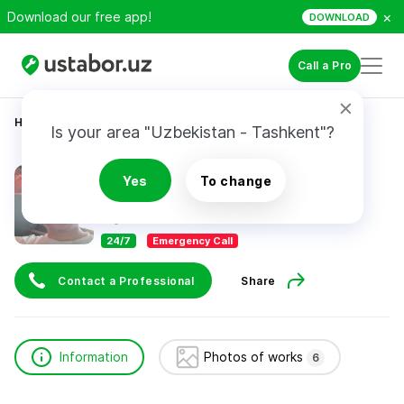
×
Download our free app!
DOWNLOAD
Call a Pro
Home
Construction & Renovation
Ишанов Руслан
Is your area "Uzbekistan - Tashkent"?
Ишанов Руслан
Yes
To change
24/7
Emergency Call
Contact a Professional
Share
Information
Photos of works
6