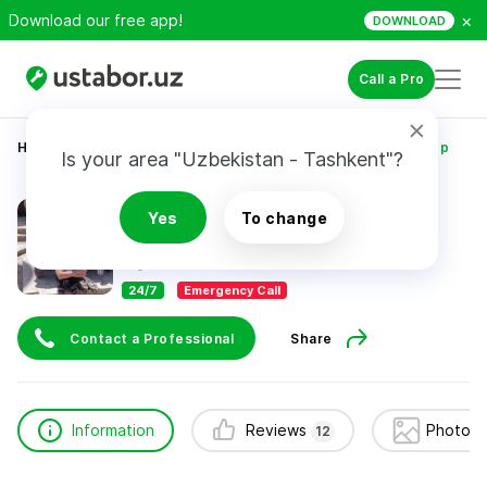
×
Download our free app!
DOWNLOAD
Call a Pro
Home
Construction & Renovation
Абибуллаев Айдер
Is your area "Uzbekistan - Tashkent"?
Абибуллаев Айдер
Yes
To change
12
reviews
24/7
Emergency Call
Contact a Professional
Share
Information
Reviews
Photos 
12