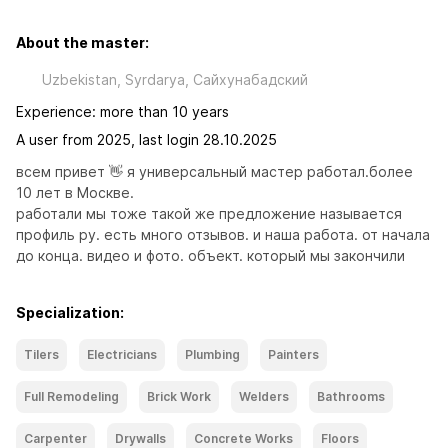
About the master:
Uzbekistan, Syrdarya, Сайхунабадский
Experience: more than 10 years
A user from 2025, last login 28.10.2025
всем привет 👋 я универсальный мастер работал.более 
10 лет в Москве. 

работали мы тоже такой же предложение называется 
профиль ру. есть много отзывов. и наша работа. от начала 
до конца. видео и фото. объект. который мы закончили
Specialization:
Tilers
Electricians
Plumbing
Painters
Full Remodeling
Brick Work
Welders
Bathrooms
Carpenter
Drywalls
Concrete Works
Floors