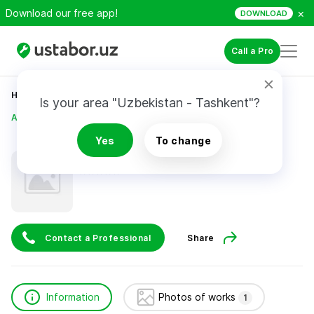
×
Download our free app!
DOWNLOAD
Call a Pro
Home
Construction & Renovation
Is your area "Uzbekistan - Tashkent"?
ABDURAIMOV RUSTAM
Yes
To change
ABDURAIMOV RUSTAM
Contact a Professional
Share
Information
Photos of works
1