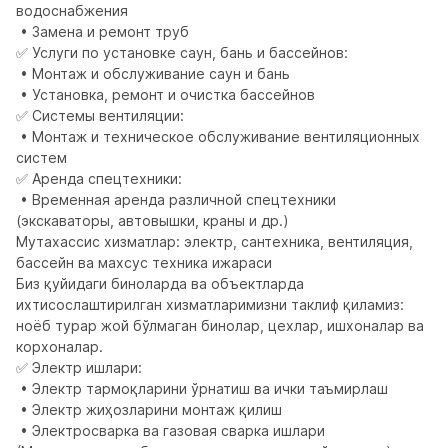
водоснабжения

 • Замена и ремонт труб

✅ Услуги по установке саун, бань и бассейнов:

 • Монтаж и обслуживание саун и бань

 • Установка, ремонт и очистка бассейнов

✅ Системы вентиляции:

 • Монтаж и техническое обслуживание вентиляционных 
систем

✅ Аренда спецтехники:

 • Временная аренда различной спецтехники

(экскаваторы, автовышки, краны и др.)

Мутахассис хизматлар: электр, сантехника, вентиляция, 
бассейн ва махсус техника ижараси

Биз қуйидаги биноларда ва объектларда 
ихтисослаштирилган хизматларимизни таклиф қиламиз:

ноёб турар жой бўлмаган бинолар, цехлар, ишхоналар ва 
корхоналар.

✅ Электр ишлари:

 • Электр тармоқларини ўрнатиш ва ички таъмирлаш

 • Электр жиҳозларини монтаж қилиш

 • Электросварка ва газовая сварка ишлари
