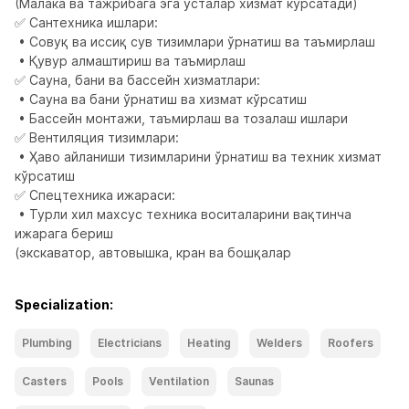
(Малака ва тажрибага эга усталар хизмат кўрсатади)

✅ Сантехника ишлари:

 • Совуқ ва иссиқ сув тизимлари ўрнатиш ва таъмирлаш

 • Қувур алмаштириш ва таъмирлаш

✅ Сауна, бани ва бассейн хизматлари:

 • Сауна ва бани ўрнатиш ва хизмат кўрсатиш

 • Бассейн монтажи, таъмирлаш ва тозалаш ишлари

✅ Вентиляция тизимлари:

 • Ҳаво айланиши тизимларини ўрнатиш ва техник хизмат 
кўрсатиш

✅ Спецтехника ижараси:

 • Турли хил махсус техника воситаларини вақтинча 
ижарага бериш

(экскаватор, автовышка, кран ва бошқалар
Specialization:
Plumbing
Electricians
Heating
Welders
Roofers
Casters
Pools
Ventilation
Saunas