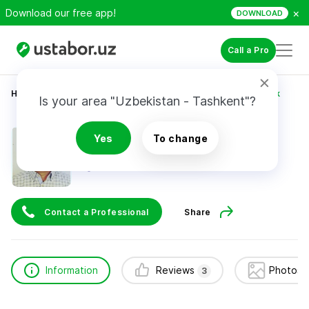
×
Download our free app!
DOWNLOAD
Call a Pro
Home
Construction & Renovation
Alimbekov Otabek
Is your area "Uzbekistan - Tashkent"?
Alimbekov Otabek
Yes
To change
3
reviews
Contact a Professional
Share
Information
Reviews
Photos 
3