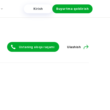
Kirish
Buyurtma qoldirish
Ustaning aloqa raqami
Ulashish