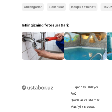
Chilangarlar
Elektriklar
Issiqlik ta'minoti
Hovuz
Ishingizning fotosuratlari:
Bu qanday ishlaydi
FAQ
Qoidalar va shartlar
Maxfiylik siyosati