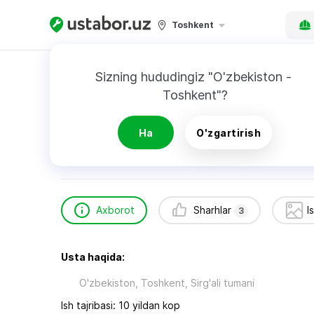
Toshkent
Bosh sahifa
Qurilish va ta’mirlash
Alimbeko
Sizning hududingiz "O'zbekiston - 
Toshkent"?
Alimbekov Otabek
3
sharhlar
Ha
O'zgartirish
Axborot
Sharhlar
I
3
Usta haqida:
O'zbekiston, Toshkent, Sirg'ali tumani
Ish tajribasi: 10 yildan kop