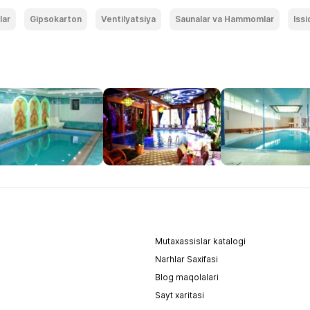
lar
Gipsokarton
Ventilyatsiya
Saunalar va Hammomlar
Issi
Mutaxassislar katalogi
Narhlar Saxifasi
Blog maqolalari
Sayt xaritasi