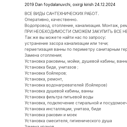
2019 Dan foydalanuvchi, oxirgi kirish 24.12.2024
ВСЕ ВИДЫ САНТЕХНИЧЕСКИХ РАБОТ.

Оперативно, качественно.

Водопровод, отопление, канализация. Монтаж, рем
ПРИ НЕОБХОДИМОСТИ СМОЖЕМ ЗАКУПИТЬ ВСЕ Н
Так же вы можете найти нас по запросу:

устранение засора канализации или течи;

герметизация ванны по периметру санитарным герм
Замена отопления;

Установка раковины, мойки, душевой кабины, ванны
Установка биде, унитазов ;

Установка бойлеров;

Установка, ремонт,

Установка водонагревателей (бойлеров)

Установка душевой кабины, ванны

Установка фильтра питьевой воды

Установка, подключение стиральной и посудомоеч
Установка инсталляции, унитаза, биде

Установка раковин и моек

Установка смесителя, гигиенического душа

Замена кранов
