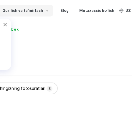
Qurilish va ta’mirlash
Blog
Mutaxassis bo‘lish
UZ
v Otabek
shingizning fotosuratlari
8