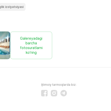
qlik izolyatsiyasi
Galereyadagi
barcha
fotosuratlarni
ko'ring
Ijtimoiy tarmoqlarda biz: