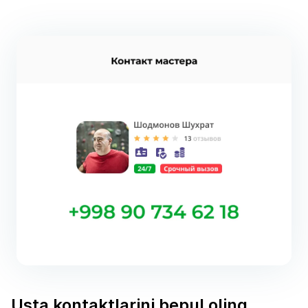
Usta kontaktlarini bepul oling