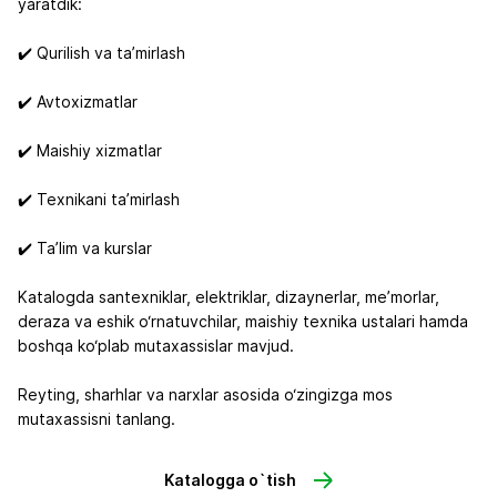
yaratdik:
✔️ Qurilish va ta’mirlash
✔️ Avtoxizmatlar
✔️ Maishiy xizmatlar
✔️ Texnikani ta’mirlash
✔️ Ta’lim va kurslar
Katalogda santexniklar, elektriklar, dizaynerlar, me’morlar,
deraza va eshik o‘rnatuvchilar, maishiy texnika ustalari hamda
boshqa ko‘plab mutaxassislar mavjud.
Reyting, sharhlar va narxlar asosida o‘zingizga mos
mutaxassisni tanlang.
Katalogga o`tish