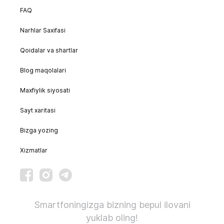
FAQ
Narhlar Saxifasi
Qoidalar va shartlar
Blog maqolalari
Maxfiylik siyosati
Sayt xaritasi
Bizga yozing
Xizmatlar
Smartfoningizga bizning bepul ilovani
yuklab oling!