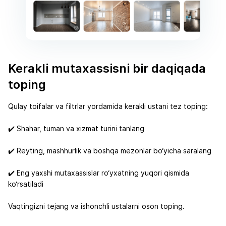
Kerakli mutaxassisni bir daqiqada
toping
Qulay toifalar va filtrlar yordamida kerakli ustani tez toping:
✔️ Shahar, tuman va xizmat turini tanlang
✔️ Reyting, mashhurlik va boshqa mezonlar bo‘yicha saralang
✔️ Eng yaxshi mutaxassislar ro‘yxatning yuqori qismida
ko‘rsatiladi
Vaqtingizni tejang va ishonchli ustalarni oson toping.