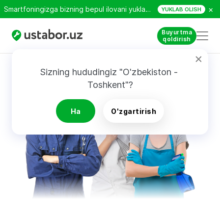
×
Smartfoningizga bizning bepul ilovani yuklab oling!
YUKLAB OLISH
Buyurtma
qoldirish
Sizning hududingiz "O'zbekiston - 
Toshkent"?
Ha
O'zgartirish