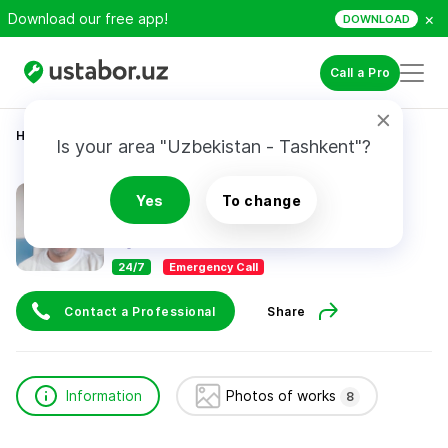
×
Download our free app!
DOWNLOAD
Call a Pro
Home
Construction & Renovation
Muhammad
Is your area "Uzbekistan - Tashkent"?
Muhammad
Yes
To change
24/7
Emergency Call
Contact a Professional
Share
Information
Photos of works
8