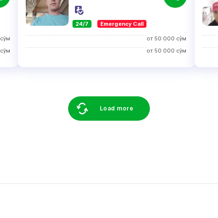
24/7
Emergency Call
сўм
от
50 000
сўм
сўм
от
50 000
сўм
Load more