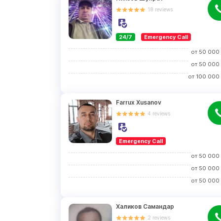
18
reviews
24/7
Emergency Call
от
50 000
от
50 000
от
100 000
Farrux Xusanov
4
reviews
Emergency Call
от
50 000
от
50 000
от
50 000
Халиков Самандар
2
reviews