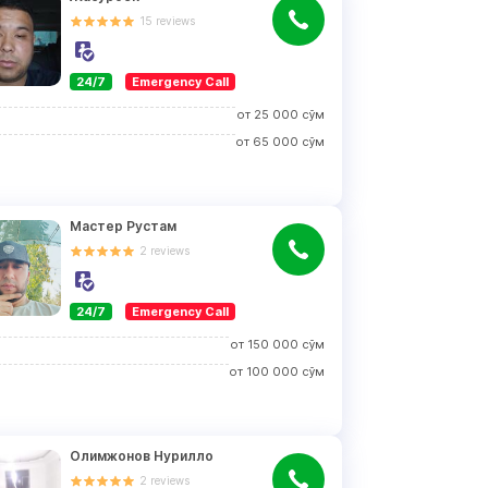
15
reviews
24/7
Emergency Call
от
25 000
сўм
от
65 000
сўм
Мастер Рустам
2
reviews
24/7
Emergency Call
от
150 000
сўм
от
100 000
сўм
Олимжонов Нурилло
2
reviews