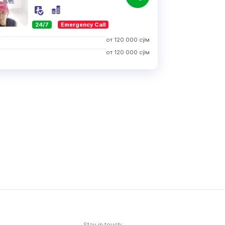
24/7
Emergency Call
от
120 000
сўм
от
120 000
сўм
Stay in touch: