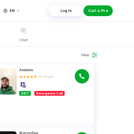
EN
Log In
Call a Pro
Chat
Filter
Акмаль
38
reviews
24/7
Emergency Call
Жасурбек