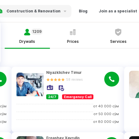
Construction & Renovation
Blog
Join as a specialist
1209
Drywalls
Prices
Services
Niyazklichev Timur
58
reviews
24/7
Emergency Call
сўм
от
40 000
сўм
сўм
от
50 000
сўм
сўм
от
80 000
сўм
Ergashev Xayrullo