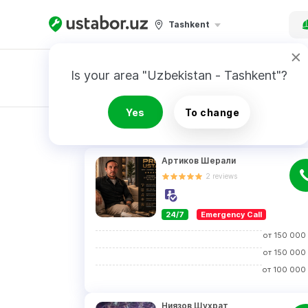
Tashkent
Is your area "Uzbekistan - Tashkent"?
Master order
Yes
To change
RESULTS
Артиков Шерали
2
reviews
24/7
Emergency Call
от
150 000
от
150 000
от
100 000
Ниязов Шухрат