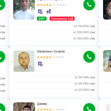
16
reviews
24/7
Emergency Call
сўм
от
110 000
сўм
сўм
от
100 000
сўм
сўм
от
100 000
сўм
Alimbekov Otabek
3
reviews
от
30 000
сўм
сўм
от
30 000
сўм
сўм
от
20 000
сўм
сўм
Дамир
2
reviews