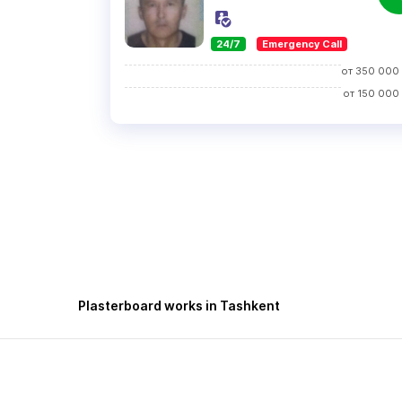
24/7
Emergency Call
от
350 000
от
150 000
Plasterboard works in Tashkent