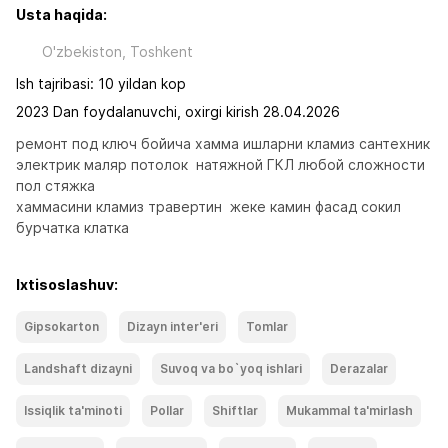
Usta haqida:
O'zbekiston, Toshkent
Ish tajribasi: 10 yildan kop
2023 Dan foydalanuvchi, oxirgi kirish 28.04.2026
ремонт под ключ бойича хамма ишларни кламиз сантехник 
электрик маляр потолок  натяжной ГКЛ любой сложности 
пол стяжка 

хаммасини кламиз травертин  жеке камин фасад сокил 
бурчатка клатка
Ixtisoslashuv:
Gipsokarton
Dizayn inter'eri
Tomlar
Landshaft dizayni
Suvoq va bo`yoq ishlari
Derazalar
Issiqlik ta'minoti
Pollar
Shiftlar
Mukammal ta'mirlash