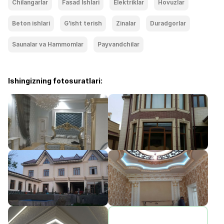
Chilangarlar
Fasad Ishlari
Elektriklar
Hovuzlar
Beton ishlari
G'isht terish
Zinalar
Duradgorlar
Saunalar va Hammomlar
Payvandchilar
Ishingizning fotosuratlari: