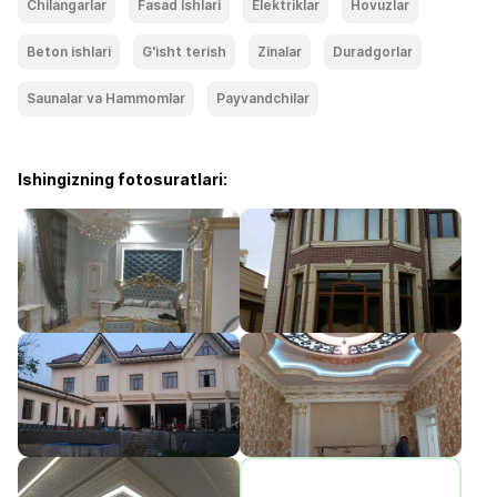
Chilangarlar
Fasad Ishlari
Elektriklar
Hovuzlar
Beton ishlari
G'isht terish
Zinalar
Duradgorlar
Saunalar va Hammomlar
Payvandchilar
Ishingizning fotosuratlari: