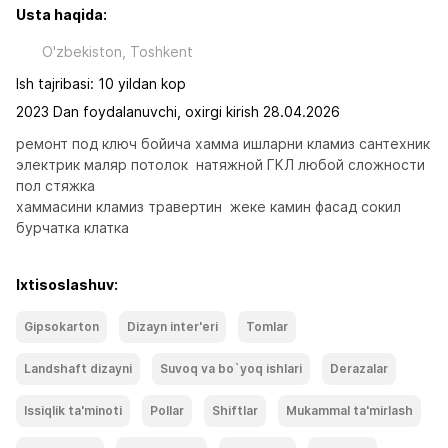
Usta haqida:
O'zbekiston, Toshkent
Ish tajribasi: 10 yildan kop
2023 Dan foydalanuvchi, oxirgi kirish 28.04.2026
ремонт под ключ бойича хамма ишларни кламиз сантехник 
электрик маляр потолок  натяжной ГКЛ любой сложности 
пол стяжка 

хаммасини кламиз травертин  жеке камин фасад сокил 
бурчатка клатка
Ixtisoslashuv:
Gipsokarton
Dizayn inter'eri
Tomlar
Landshaft dizayni
Suvoq va bo`yoq ishlari
Derazalar
Issiqlik ta'minoti
Pollar
Shiftlar
Mukammal ta'mirlash