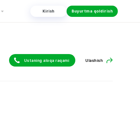
Kirish
Buyurtma qoldirish
Ustaning aloqa raqami
Ulashish