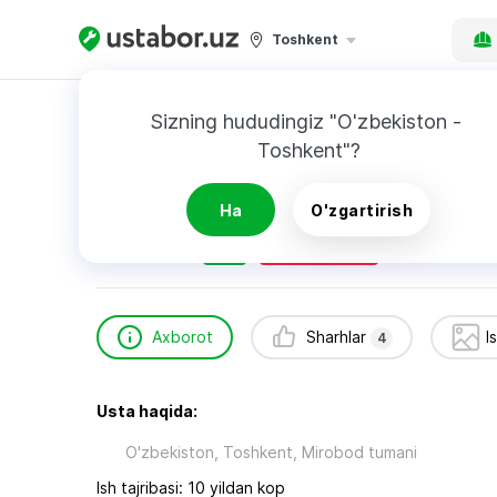
Toshkent
Bosh sahifa
Qurilish va ta’mirlash
Боходир 
Sizning hududingiz "O'zbekiston - 
Toshkent"?
Боходир сантехник
4
sharhlar
Ha
O'zgartirish
24/7
Tezkor chaqiruv
Axborot
Sharhlar
I
4
Usta haqida:
O'zbekiston, Toshkent, Mirobod tumani
Ish tajribasi: 10 yildan kop