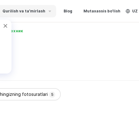
Qurilish va ta’mirlash
Blog
Mutaxassis bo‘lish
UZ
сантехник
shingizning fotosuratlari
5