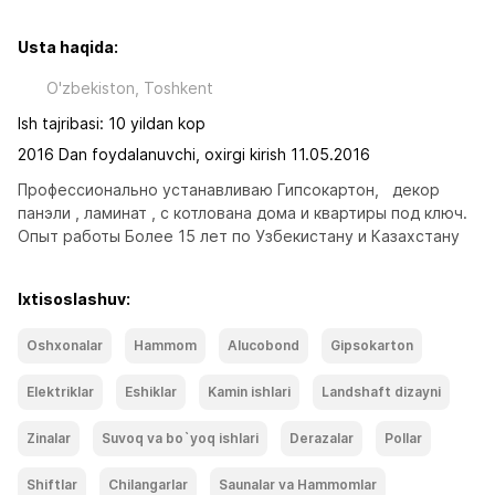
Usta haqida:
O'zbekiston, Toshkent
Ish tajribasi: 10 yildan kop
2016 Dan foydalanuvchi, oxirgi kirish 11.05.2016
Профессионально устанавливаю Гипсокартон,   декор 
панэли , ламинат , с котлована дома и квартиры под ключ.

Опыт работы Более 15 лет по Узбекистану и Казахстану
Ixtisoslashuv:
Oshxonalar
Hammom
Alucobond
Gipsokarton
Elektriklar
Eshiklar
Kamin ishlari
Landshaft dizayni
Zinalar
Suvoq va bo`yoq ishlari
Derazalar
Pollar
Shiftlar
Chilangarlar
Saunalar va Hammomlar