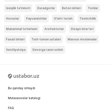
Issiqlik ta'minoti
Duradgorlar
Beton ishlari
Tomlar
Hovuzlar
Payvandchilar
G'isht terish
Temirchilik
Mukammal ta'mirlash
Arxitektorlar
Dizayn inter'eri
Fasad Ishlari
Turli-tuman ustalari
Maxsus moslamalar
Ventilyatsiya
Devorga rasm solish
Bu qanday ishlaydi
Mutaxassislar katalogi
FAQ