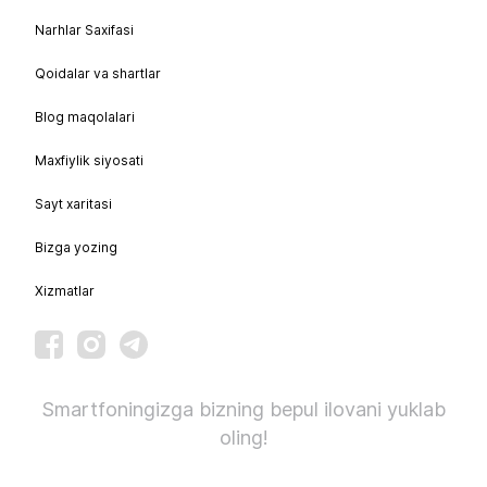
Narhlar Saxifasi
Qoidalar va shartlar
Blog maqolalari
Maxfiylik siyosati
Sayt xaritasi
Bizga yozing
Xizmatlar
Smartfoningizga bizning bepul ilovani yuklab
oling!