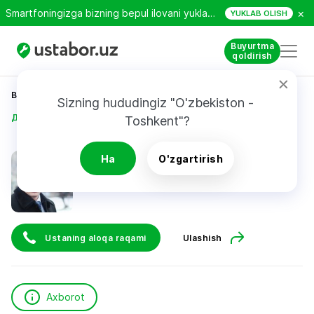
×
Smartfoningizga bizning bepul ilovani yuklab oling!
YUKLAB OLISH
Buyurtma
qoldirish
Bosh sahifa
Qurilish va ta’mirlash
Sizning hududingiz "O'zbekiston - 
Дмитрий Профессионал
Toshkent"?
Дмитрий Профессионал
Ha
O'zgartirish
Ustaning aloqa raqami
Ulashish
Axborot