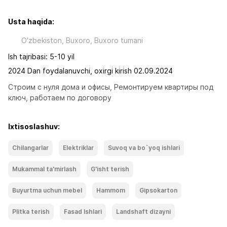
Usta haqida:
O'zbekiston, Buxoro, Buxoro tumani
Ish tajribasi: 5-10 yil
2024 Dan foydalanuvchi, oxirgi kirish 02.09.2024
Строим с нуля дома и офисы, Ремонтируем квартиры под 
ключ, работаем по договору
Ixtisoslashuv:
Chilangarlar
Elektriklar
Suvoq va bo`yoq ishlari
Mukammal ta'mirlash
G'isht terish
Buyurtma uchun mebel
Hammom
Gipsokarton
Plitka terish
Fasad Ishlari
Landshaft dizayni