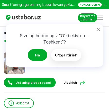
×
Smartfoningizga bizning bepul ilovani yuklab oling!
YUKLAB OLISH
Buyurtma
qoldirish
Bosh sahifa
Qurilish va ta’mirlash
Sizning hududingiz "O'zbekiston - 
Radmir Rafikovich
Toshkent"?
Radmir Rafikovich
Ha
O'zgartirish
Ustaning aloqa raqami
Ulashish
Axborot