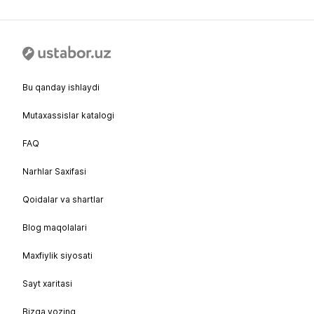
Bu qanday ishlaydi
Mutaxassislar katalogi
FAQ
Narhlar Saxifasi
Qoidalar va shartlar
Blog maqolalari
Maxfiylik siyosati
Sayt xaritasi
Bizga yozing