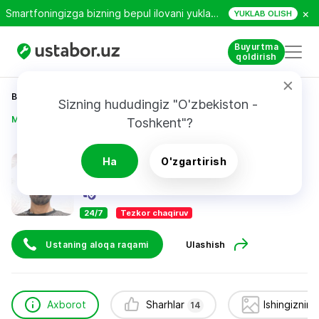
×
Smartfoningizga bizning bepul ilovani yuklab oling!
YUKLAB OLISH
Buyurtma
qoldirish
Bosh sahifa
Qurilish va ta’mirlash
Sizning hududingiz "O'zbekiston - 
Мингбоев Содикжон
Toshkent"?
Мингбоев Содикжон
Ha
O'zgartirish
14
sharhlar
24/7
Tezkor chaqiruv
Ustaning aloqa raqami
Ulashish
Axborot
Sharhlar
Ishingizning
14