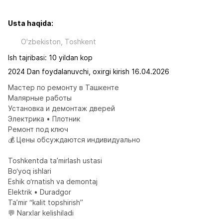
Usta haqida:
O'zbekiston, Toshkent
Ish tajribasi: 10 yildan kop
2024 Dan foydalanuvchi, oxirgi kirish 16.04.2026
Мастер по ремонту в Ташкенте

Малярные работы

Установка и демонтаж дверей

Электрика • Плотник

Ремонт под ключ

💰 Цены обсуждаются индивидуально 

Toshkentda ta’mirlash ustasi

Bo‘yoq ishlari

Eshik o‘rnatish va demontaj

Elektrik • Duradgor

Ta’mir “kalit topshirish”

💬 Narxlar kelishiladi