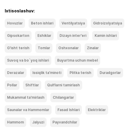
Ixtisoslashuv:
Hovuzlar
Beton ishlari
Ventilyatsiya
Gidroizolyatsiya
Gipsokarton
Eshiklar
Dizayn inter'eri
Kamin ishlari
G'isht terish
Tomlar
Oshxonalar
Zinalar
Suvoq va bo`yoq ishlari
Buyurtma uchun mebel
Derazalar
Issiqlik ta'minoti
Plitka terish
Duradgorlar
Pollar
Shiftlar
Qulflarni tamirlash
Mukammal ta'mirlash
Chilangarlar
Saunalar va Hammomlar
Fasad Ishlari
Elektriklar
Hammom
Jalyuzi
Payvandchilar