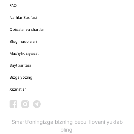
FAQ
Narhlar Saxifasi
Qoidalar va shartlar
Blog maqolalari
Maxfiylik siyosati
Sayt xaritasi
Bizga yozing
Xizmatlar
Smartfoningizga bizning bepul ilovani yuklab
oling!