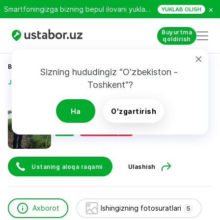
×
Smartfoningizga bizning bepul ilovani yuklab oling!
YUKLAB OLISH
Buyurtma
qoldirish
Bosh sahifa
Qurilish va ta’mirlash
Sizning hududingiz "O'zbekiston - 
Jabborov Bekzod
Toshkent"?
Jabborov Bekzod
Ha
O'zgartirish
24/7
Tezkor chaqiruv
Ustaning aloqa raqami
Ulashish
Axborot
Ishingizning fotosuratlari
5