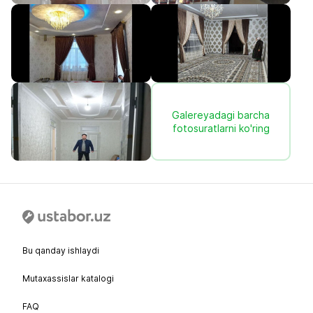
Galereyadagi barcha
fotosuratlarni ko'ring
Bu qanday ishlaydi
Mutaxassislar katalogi
FAQ