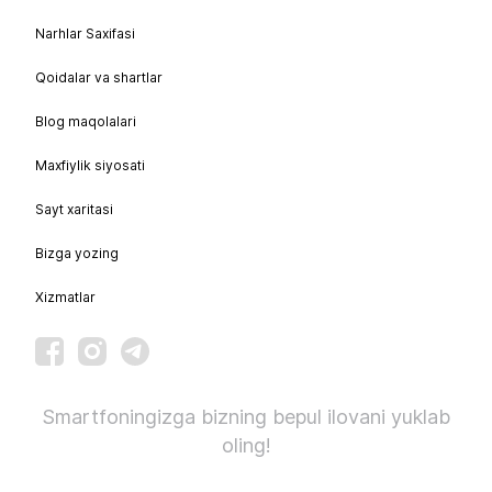
Narhlar Saxifasi
Qoidalar va shartlar
Blog maqolalari
Maxfiylik siyosati
Sayt xaritasi
Bizga yozing
Xizmatlar
Smartfoningizga bizning bepul ilovani yuklab
oling!