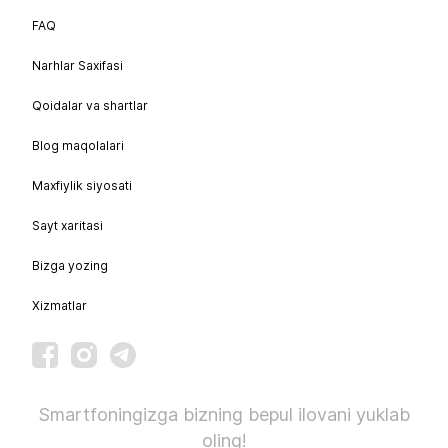
FAQ
Narhlar Saxifasi
Qoidalar va shartlar
Blog maqolalari
Maxfiylik siyosati
Sayt xaritasi
Bizga yozing
Xizmatlar
Smartfoningizga bizning bepul ilovani yuklab
oling!