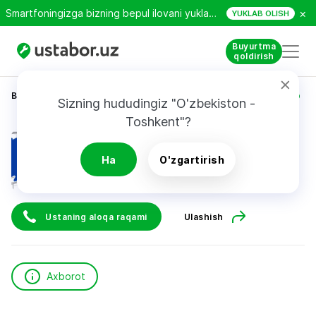
×
Smartfoningizga bizning bepul ilovani yuklab oling!
YUKLAB OLISH
Buyurtma
qoldirish
Bosh sahifa
Qurilish va ta’mirlash
Sharipov Suxrob
Sizning hududingiz "O'zbekiston - 
Toshkent"?
Sharipov Suxrob
Ha
O'zgartirish
Ustaning aloqa raqami
Ulashish
Axborot