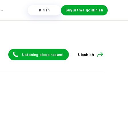
Kirish
Buyurtma qoldirish
Ustaning aloqa raqami
Ulashish