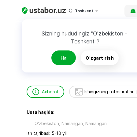
Toshkent
Bosh sahifa
Qurilish va ta’mirlash
Андрей 
Sizning hududingiz "O'zbekiston - 
Toshkent"?
Андрей Обзор
Ha
O'zgartirish
Axborot
Ishingizning fotosuratlari
Usta haqida:
O'zbekiston, Namangan, Namangan
Ish tajribasi: 5-10 yil