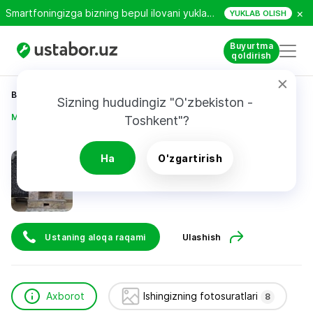
×
Smartfoningizga bizning bepul ilovani yuklab oling!
YUKLAB OLISH
Buyurtma
qoldirish
Bosh sahifa
Qurilish va ta’mirlash
Sizning hududingiz "O'zbekiston - 
Mirzaraximov Dilmurod
Toshkent"?
Mirzaraximov Dilmurod
Ha
O'zgartirish
Ustaning aloqa raqami
Ulashish
Axborot
Ishingizning fotosuratlari
8