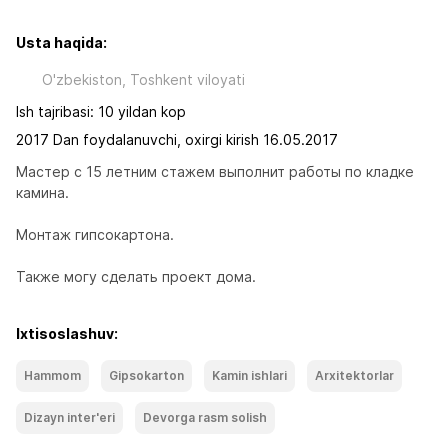
Usta haqida:
O'zbekiston, Toshkent viloyati
Ish tajribasi: 10 yildan kop
2017 Dan foydalanuvchi, oxirgi kirish 16.05.2017
Мастер с 15 летним стажем выполнит работы по кладке 
камина.
Монтаж гипсокартона.
Также могу сделать проект дома.
Ixtisoslashuv:
Hammom
Gipsokarton
Kamin ishlari
Arxitektorlar
Dizayn inter'eri
Devorga rasm solish