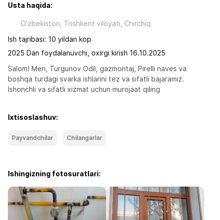
Usta haqida:
O'zbekiston, Toshkent viloyati, Chirchiq
Ish tajribasi: 10 yildan kop
2025 Dan foydalanuvchi, oxirgi kirish 16.10.2025
Salom! Men, Turgunov Odil, gazmontaj, Pirelli naves va  
boshqa turdagi svarka ishlarini tez va sifatli bajaramiz. 
Ishonchli va sifatli xizmat uchun murojaat qiling
Ixtisoslashuv:
Payvandchilar
Chilangarlar
Ishingizning fotosuratlari: