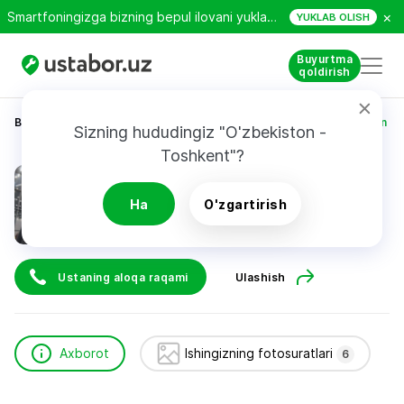
×
Smartfoningizga bizning bepul ilovani yuklab oling!
YUKLAB OLISH
Buyurtma
qoldirish
Bosh sahifa
Qurilish va ta’mirlash
Turgunov Odiljon
Sizning hududingiz "O'zbekiston - 
Toshkent"?
Turgunov Odiljon
Ha
O'zgartirish
24/7
Tezkor chaqiruv
Ustaning aloqa raqami
Ulashish
Axborot
Ishingizning fotosuratlari
6