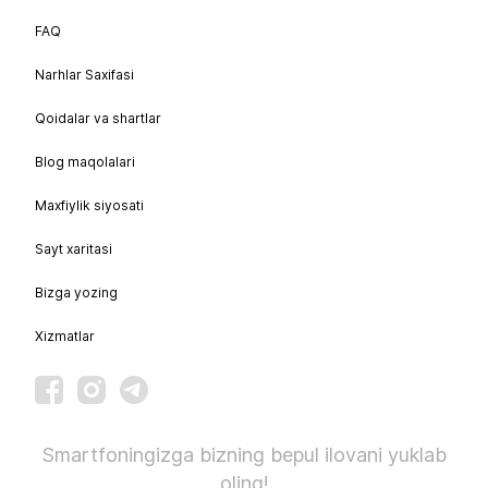
FAQ
Narhlar Saxifasi
Qoidalar va shartlar
Blog maqolalari
Maxfiylik siyosati
Sayt xaritasi
Bizga yozing
Xizmatlar
Smartfoningizga bizning bepul ilovani yuklab
oling!