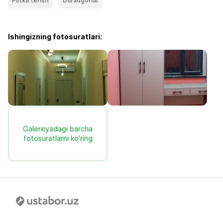
Plitka terish
Duradgorlar
Ishingizning fotosuratlari:
Galereyadagi barcha
fotosuratlarni ko'ring