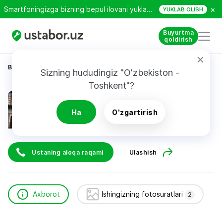
×
Smartfoningizga bizning bepul ilovani yuklab oling!
YUKLAB OLISH
Buyurtma
qoldirish
Bosh sahifa
Qurilish va ta’mirlash
Нарзиев Низом
Sizning hududingiz "O'zbekiston - 
Toshkent"?
Нарзиев Низом
Ha
O'zgartirish
Ustaning aloqa raqami
Ulashish
Axborot
Ishingizning fotosuratlari
2