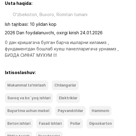
Usta haqida:
O'zbekiston, Buxoro, Romitan tumani
Ish tajribasi: 10 yildan kop
2026 Dan foydalanuvchi, oxirgi kirish 24.01.2026
0 дан кришагача булган барча ишларни киламиз , 
фундаментдан бошлаб куеш панелларигача урнамиз , 
БИЗДА СИФАТ МУХУМ !!!
Ixtisoslashuv:
Mukammal ta'mirlash
Chilangarlar
Suvoq va bo`yoq ishlari
Elektriklar
Buyurtma uchun mebel
Payvandchilar
Hammom
Beton ishlari
Fasad Ishlari
Pollar
Gipsokarton