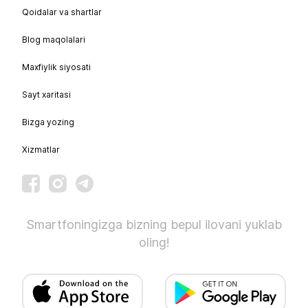
Qoidalar va shartlar
Blog maqolalari
Maxfiylik siyosati
Sayt xaritasi
Bizga yozing
Xizmatlar
Smartfoningizga bizning bepul ilovani yuklab
oling!