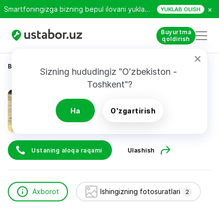
×
Smartfoningizga bizning bepul ilovani yuklab oling!
YUKLAB OLISH
Buyurtma
qoldirish
Bosh sahifa
Qurilish va ta’mirlash
Абдулло
Sizning hududingiz "O'zbekiston - 
Toshkent"?
Абдулло
Ha
O'zgartirish
Ustaning aloqa raqami
Ulashish
Axborot
Ishingizning fotosuratlari
2