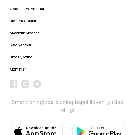
Qoidalar va shartlar
Blog maqolalari
Maxfiylik siyosati
Sayt xaritasi
Bizga yozing
Xizmatlar
Smartfoningizga bizning bepul ilovani yuklab
oling!