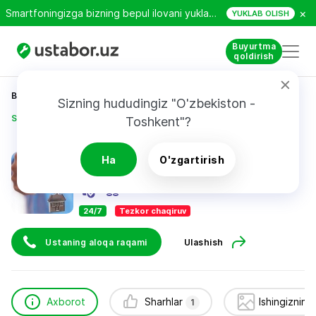
×
Smartfoningizga bizning bepul ilovani yuklab oling!
YUKLAB OLISH
Buyurtma
qoldirish
Bosh sahifa
Qurilish va ta’mirlash
Sizning hududingiz "O'zbekiston - 
Sultonsaitov Nozimxon
Toshkent"?
Sultonsaitov Nozimxon
Ha
O'zgartirish
1
sharh
24/7
Tezkor chaqiruv
Ustaning aloqa raqami
Ulashish
Axborot
Sharhlar
Ishingizning
1