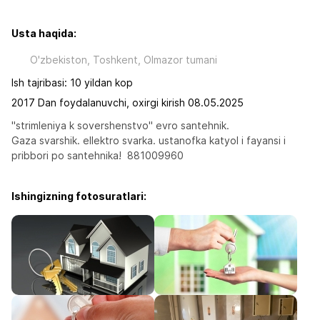
Usta haqida:
O'zbekiston, Toshkent, Olmazor tumani
Ish tajribasi: 10 yildan kop
2017 Dan foydalanuvchi, oxirgi kirish 08.05.2025
"strimleniya k sovershenstvo" evro santehnik. 
Gaza svarshik. ellektro svarka. ustanofka katyol i fayansi i 
pribbori po santehnika!  881009960
Ishingizning fotosuratlari: