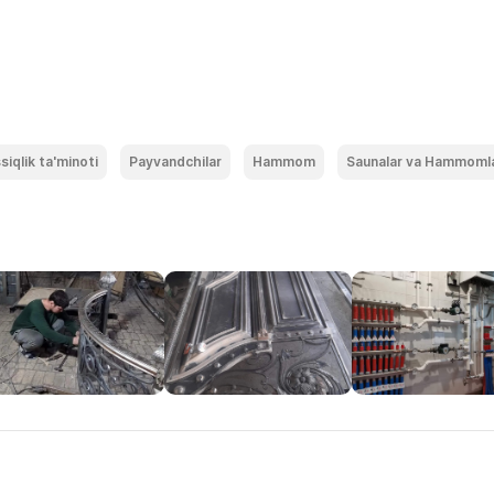
ssiqlik ta'minoti
Payvandchilar
Hammom
Saunalar va Hammoml