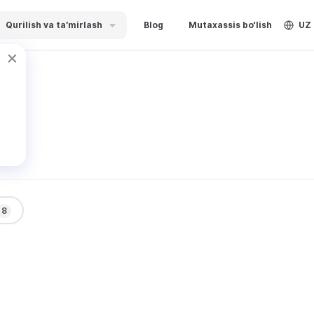
Qurilish va ta’mirlash
Blog
Mutaxassis bo‘lish
UZ
лан
8