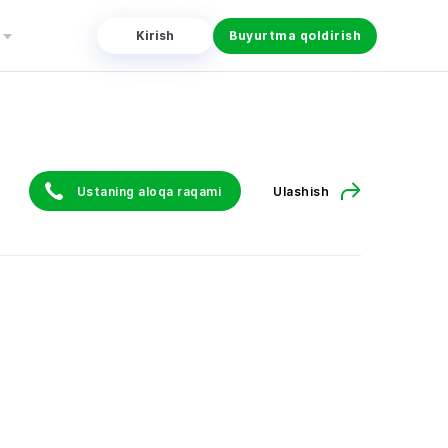
Kirish
Buyurtma qoldirish
Ustaning aloqa raqami
Ulashish