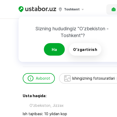
Toshkent
Bosh sahifa
Qurilish va ta’mirlash
Cоев Рус
Sizning hududingiz "O'zbekiston - 
Toshkent"?
Cоев Руслан
Ha
O'zgartirish
Axborot
Ishingizning fotosuratlari
Usta haqida:
O'zbekiston, Jizzax
Ish tajribasi: 10 yildan kop