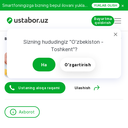
×
Smartfoningizga bizning bepul ilovani yuklab oling!
YUKLAB OLISH
Buyurtma
qoldirish
Bosh sahifa
Qurilish va ta’mirlash
Zafar Yuldashev
Sizning hududingiz "O'zbekiston - 
Toshkent"?
Zafar Yuldashev
Ha
O'zgartirish
Ustaning aloqa raqami
Ulashish
Axborot