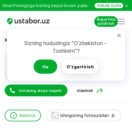
×
Smartfoningizga bizning bepul ilovani yuklab oling!
YUKLAB OLISH
Buyurtma
qoldirish
Bosh sahifa
Qurilish va ta’mirlash
Харламов Ю.
Sizning hududingiz "O'zbekiston - 
Toshkent"?
Харламов Ю.
Ha
O'zgartirish
Ustaning aloqa raqami
Ulashish
Axborot
Ishingizning fotosuratlari
8