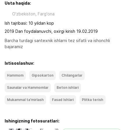
Usta haqida:
O'zbekiston, Farg'ona
Ish tajribasi: 10 yildan kop
2019 Dan foydalanuvchi, oxirgi kirish 19.02.2019
Barcha turdagi santexnik ishlarni tez sifatli va ishonchli 
bajaramiz
Ixtisoslashuv:
Hammom
Gipsokarton
Chilangarlar
Saunalar va Hammomlar
Beton ishlari
Mukammal ta'mirlash
Fasad Ishlari
Plitka terish
Ishingizning fotosuratlari: