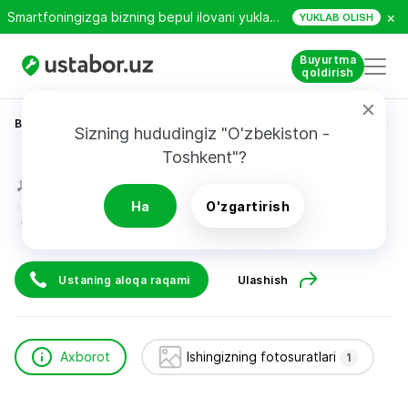
×
Smartfoningizga bizning bepul ilovani yuklab oling!
YUKLAB OLISH
Buyurtma
qoldirish
Bosh sahifa
Qurilish va ta’mirlash
Davlatbek
Sizning hududingiz "O'zbekiston - 
Toshkent"?
Davlatbek
Ha
O'zgartirish
Ustaning aloqa raqami
Ulashish
Axborot
Ishingizning fotosuratlari
1