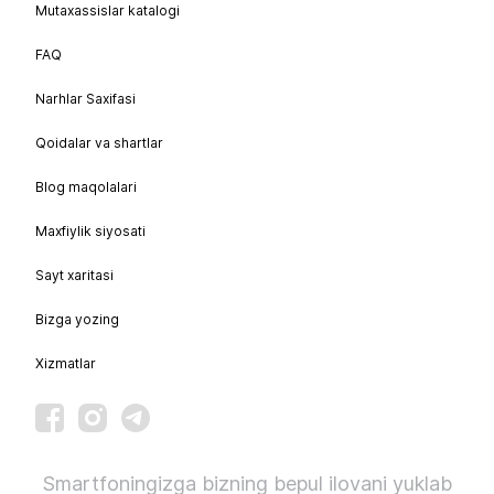
Mutaxassislar katalogi
FAQ
Narhlar Saxifasi
Qoidalar va shartlar
Blog maqolalari
Maxfiylik siyosati
Sayt xaritasi
Bizga yozing
Xizmatlar
Smartfoningizga bizning bepul ilovani yuklab