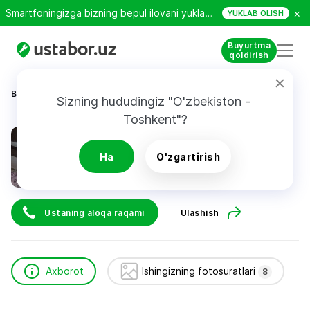
×
Smartfoningizga bizning bepul ilovani yuklab oling!
YUKLAB OLISH
Buyurtma
qoldirish
Bosh sahifa
Qurilish va ta’mirlash
BEKZOD
Sizning hududingiz "O'zbekiston - 
Toshkent"?
BEKZOD
Ha
O'zgartirish
Ustaning aloqa raqami
Ulashish
Axborot
Ishingizning fotosuratlari
8