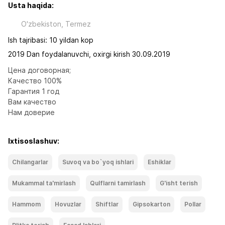
Usta haqida:
O'zbekiston, Termez
Ish tajribasi: 10 yildan kop
2019 Dan foydalanuvchi, oxirgi kirish 30.09.2019
Цена договорная;

Качество 100%

Гарантия 1 год

Вам качество

Нам доверие
Ixtisoslashuv:
Chilangarlar
Suvoq va bo`yoq ishlari
Eshiklar
Mukammal ta'mirlash
Qulflarni tamirlash
G'isht terish
Hammom
Hovuzlar
Shiftlar
Gipsokarton
Pollar