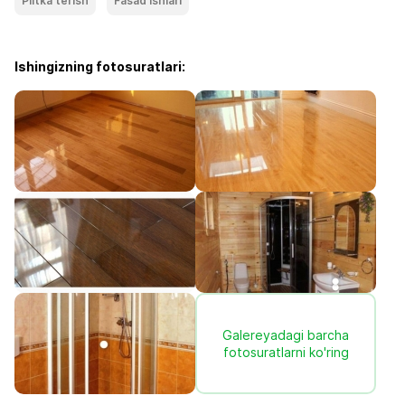
Plitka terish
Fasad Ishlari
Ishingizning fotosuratlari:
Galereyadagi barcha
fotosuratlarni ko'ring