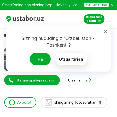
×
Smartfoningizga bizning bepul ilovani yuklab oling!
YUKLAB OLISH
Buyurtma
qoldirish
Bosh sahifa
Qurilish va ta’mirlash
Мехнат Элдор
Sizning hududingiz "O'zbekiston - 
Toshkent"?
Мехнат Элдор
Ha
O'zgartirish
Ustaning aloqa raqami
Ulashish
Axborot
Ishingizning fotosuratlari
5