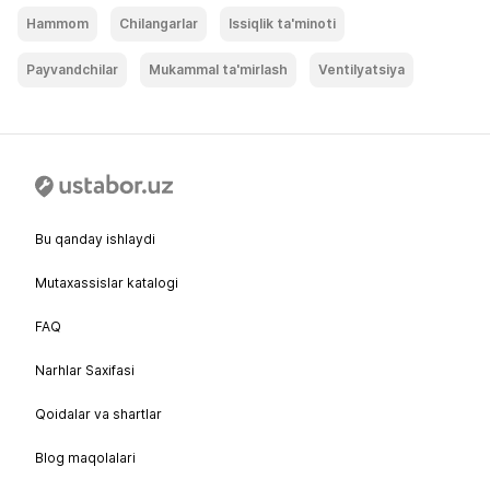
Hammom
Chilangarlar
Issiqlik ta'minoti
Payvandchilar
Mukammal ta'mirlash
Ventilyatsiya
Bu qanday ishlaydi
Mutaxassislar katalogi
FAQ
Narhlar Saxifasi
Qoidalar va shartlar
Blog maqolalari