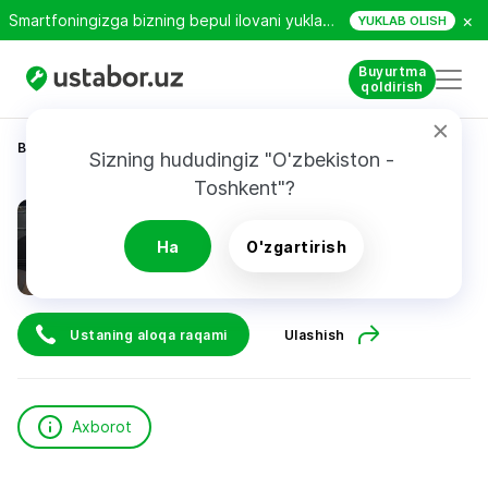
×
Smartfoningizga bizning bepul ilovani yuklab oling!
YUKLAB OLISH
Buyurtma
qoldirish
Bosh sahifa
Qurilish va ta’mirlash
Яхно Е.
Sizning hududingiz "O'zbekiston - 
Toshkent"?
Яхно Е.
Ha
O'zgartirish
Ustaning aloqa raqami
Ulashish
Axborot