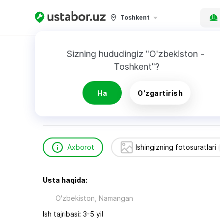
Toshkent
Bosh sahifa
Qurilish va ta’mirlash
Usmonov
Sizning hududingiz "O'zbekiston - 
Toshkent"?
Usmonov Akram
Ha
O'zgartirish
Axborot
Ishingizning fotosuratlari
Usta haqida:
O'zbekiston, Namangan
Ish tajribasi: 3-5 yil