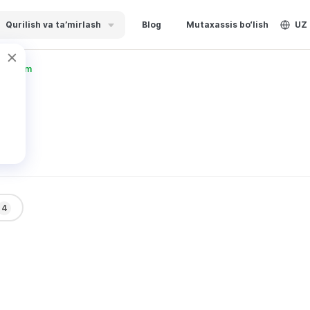
Qurilish va ta’mirlash
Blog
Mutaxassis bo‘lish
UZ
 Akram
4