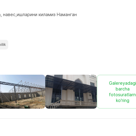
, навес,ишларини киламиз Наманган
ilik
Galereyadag
barcha
fotosuratlarn
ko'ring