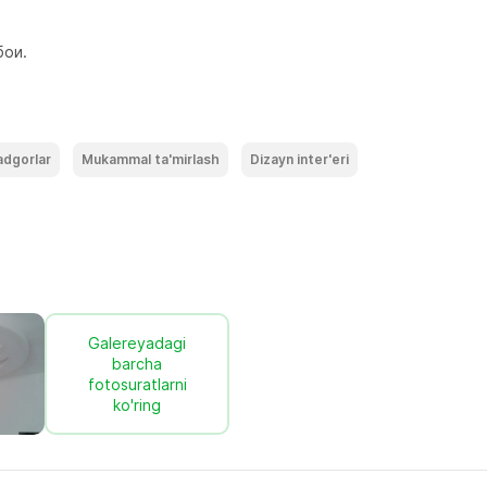
бои.
adgorlar
Mukammal ta'mirlash
Dizayn inter'eri
Galereyadagi
barcha
fotosuratlarni
ko'ring