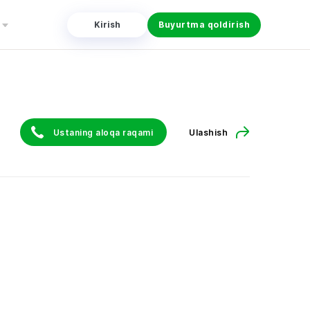
Kirish
Buyurtma qoldirish
Ustaning aloqa raqami
Ulashish