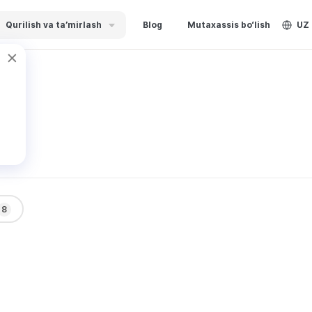
Qurilish va ta’mirlash
Blog
Mutaxassis bo‘lish
UZ
d
8