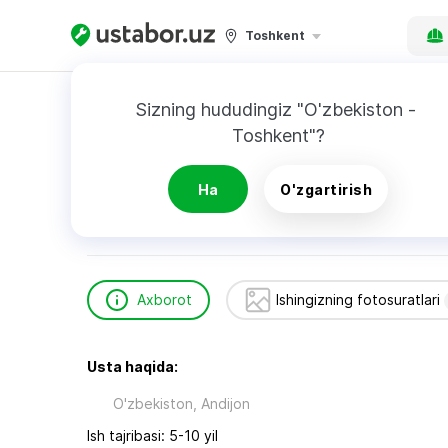
Toshkent
Bosh sahifa
Qurilish va ta’mirlash
Eco Fasa
Sizning hududingiz "O'zbekiston - 
Toshkent"?
Eco Fasad
Ha
O'zgartirish
Axborot
Ishingizning fotosuratlari
Usta haqida:
O'zbekiston, Andijon
Ish tajribasi: 5-10 yil