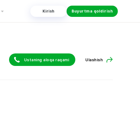
Kirish
Buyurtma qoldirish
Ustaning aloqa raqami
Ulashish