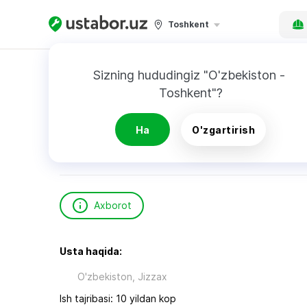
Toshkent
Bosh sahifa
Qurilish va ta’mirlash
Ориф
Sizning hududingiz "O'zbekiston - 
Toshkent"?
Ориф
Ha
O'zgartirish
Axborot
Usta haqida:
O'zbekiston, Jizzax
Ish tajribasi: 10 yildan kop