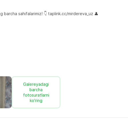
 barcha sahifalarimiz! 👇 taplink.cc/mirdereva_uz 👤 
Galereyadagi
barcha
fotosuratlarni
ko'ring