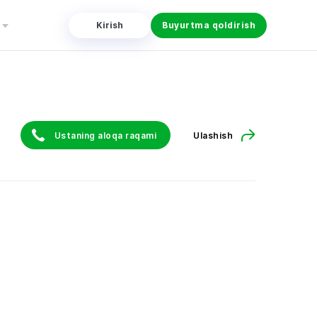
Kirish
Buyurtma qoldirish
Ustaning aloqa raqami
Ulashish