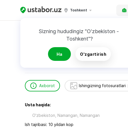
Toshkent
Bosh sahifa
Qurilish va ta’mirlash
Mir Dere
Sizning hududingiz "O'zbekiston - 
Toshkent"?
Mir Dereva
Ha
O'zgartirish
Axborot
Ishingizning fotosuratlari
Usta haqida:
O'zbekiston, Namangan, Namangan
Ish tajribasi: 10 yildan kop