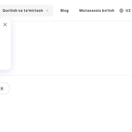
Qurilish va ta’mirlash
Blog
Mutaxassis bo‘lish
UZ
va
8