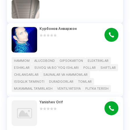
Курбонов Анваржон
HAMMOM
ALUCOBOND
GIPSOKARTON
ELEKTRIKLAR
ESHIKLAR
SUVOQ VA BO`YOQ ISHLARI
POLLAR
SHIFTLAR
CHILANGARLAR
SAUNALAR VA HAMMOMLAR
ISSIQLIK TA'MINOTI
DURADGORLAR
TOMLAR
MUKAMMAL TA'MIRLASH
VENTILYATSIYA
PLITKA TERISH
Yanishev Orif