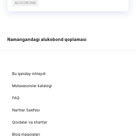
ALUCOBOND
Namangandagi alukobond qoplamasi
Bu qanday ishlaydi
Mutaxassislar katalogi
FAQ
Narhlar Saxifasi
Qoidalar va shartlar
Blog maqolalari