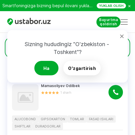
×
Smartfoningizga bizning bepul ilovani yuklab oling!
YUKLAB OLISH
Buyurtma
qoldirish
Sizning hududingiz "O'zbekiston - 
5
Alucobond
Toshkent"?
Ha
O'zgartirish
QIDIRUV NATIJALARI
Filtri
Mamasoliyev Odilbek
1
sharh
ALUCOBOND
GIPSOKARTON
TOMLAR
FASAD ISHLARI
SHIFTLAR
DURADGORLAR