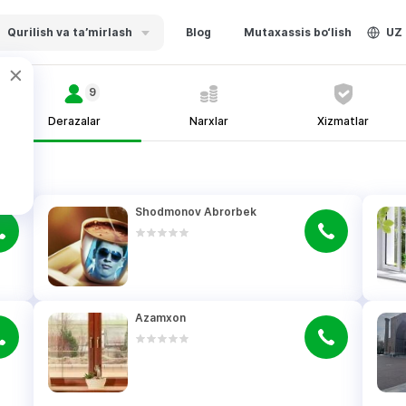
Qurilish va ta’mirlash
Blog
Mutaxassis bo‘lish
UZ
9
Derazalar
Narxlar
Xizmatlar
Shodmonov Abrorbek
Azamxon