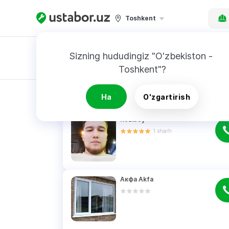
Toshkent
Sizning hududingiz "O'zbekiston - 
Toshkent"?
Buyurtnoma
QIDIRUV NATIJALARI
Ha
O'zgartirish
Roziboy
1
sharh
Акфа Akfa