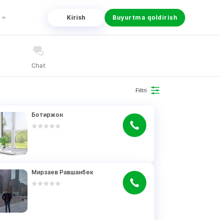
Kirish
Buyurtma qoldirish
Chat
Filtri
Ботиржон
Мирзаев Равшанбек