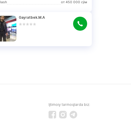
rlash
от
450 000
сўм
Gayratbek.M.A
Ijtimoiy tarmoqlarda biz: