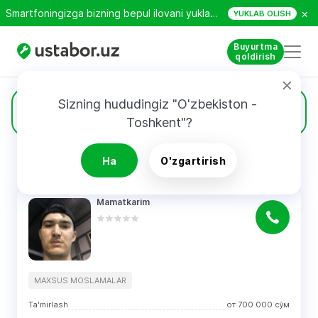
×
Smartfoningizga bizning bepul ilovani yuklab oling!
YUKLAB OLISH
Buyurtma
qoldirish
Sizning hududingiz "O'zbekiston - 
1
Maxsus moslamalar
Toshkent"?
Ha
O'zgartirish
QIDIRUV NATIJALARI
Filtri
Mamatkarim
MAXSUS MOSLAMALAR
Ta'mirlash
от
700 000
сўм