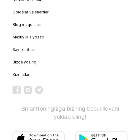
Qoidalar va shartlar
Blog maqolalari
Maxfiylik siyosati
Sayt xaritasi
Bizga yozing
Xizmatlar
Smartfoningizga bizning bepul ilovani
yuklab oling!