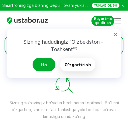
×
Smartfoningizga bizning bepul ilovani yuklab oling!
YUKLAB OLISH
Buyurtma
qoldirish
Sizning hududingiz "O'zbekiston - 
Maxsus moslamalar
Toshkent"?
Ha
O'zgartirish
QIDIRUV NATIJALARI
Filtri
Sizning so'rovingiz bo’yicha hech narsa topilmadi. Bo'limni
o'zgartirib, zarur toifani tanlashga yoki boshqa so'rovni
kiritishga urinib ko’ring