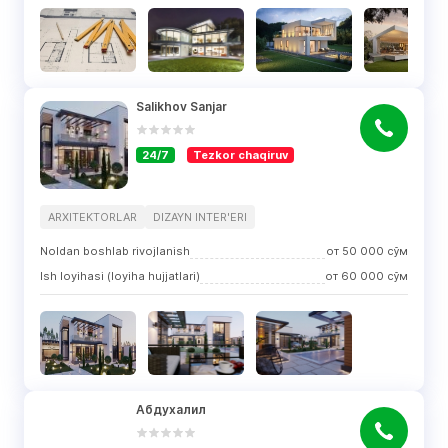
Salikhov Sanjar
24/7
Tezkor chaqiruv
ARXITEKTORLAR
DIZAYN INTER'ERI
Noldan boshlab rivojlanish
от
50 000
сўм
Ish loyihasi (loyiha hujjatlari)
от
60 000
сўм
Абдухалил