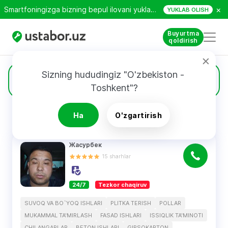
×
Smartfoningizga bizning bepul ilovani yuklab oling!
YUKLAB OLISH
Buyurtma
qoldirish
Sizning hududingiz "O'zbekiston - 
237
Arxitektorlar
Toshkent"?
Ha
O'zgartirish
QIDIRUV NATIJALARI
Filtri
Жасурбек
15
sharhlar
24/7
Tezkor chaqiruv
SUVOQ VA BO`YOQ ISHLARI
PLITKA TERISH
POLLAR
MUKAMMAL TA'MIRLASH
FASAD ISHLARI
ISSIQLIK TA'MINOTI
CHILANGARLAR
BETON ISHLARI
GIPSOKARTON